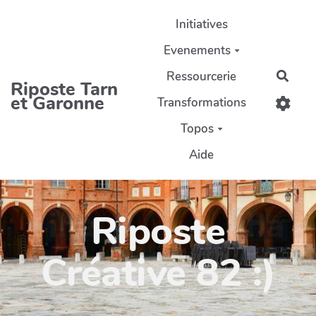
Aller au contenu principal
Initiatives
Evenements
Ressourcerie
Rech
Riposte Tarn
et Garonne
Transformations
Topos
Aide
Riposte
Créative 82 :)