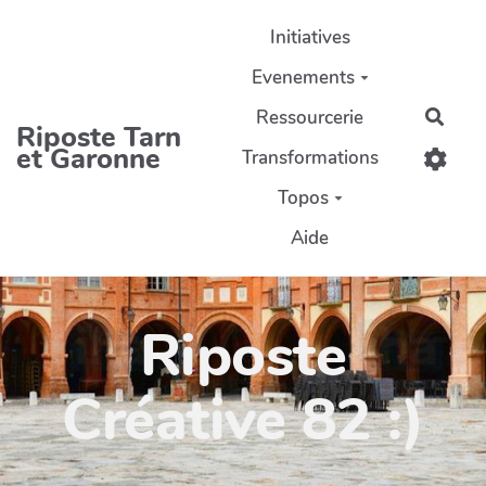
Aller au contenu principal
Initiatives
Evenements
Ressourcerie
Rech
Riposte Tarn
et Garonne
Transformations
Topos
Aide
Riposte
Créative 82 :)