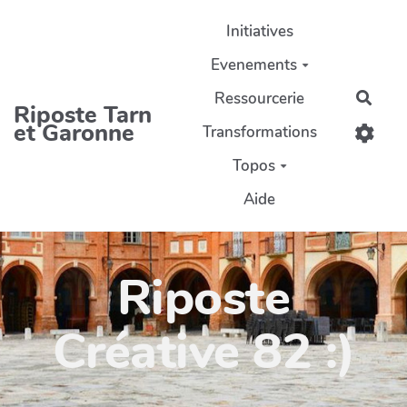
Aller au contenu principal
Initiatives
Evenements
Ressourcerie
Rech
Riposte Tarn
et Garonne
Transformations
Topos
Aide
Riposte
Créative 82 :)