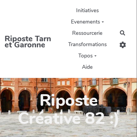
Aller au contenu principal
Initiatives
Evenements
Ressourcerie
Rech
Riposte Tarn
et Garonne
Transformations
Topos
Aide
Riposte
Créative 82 :)