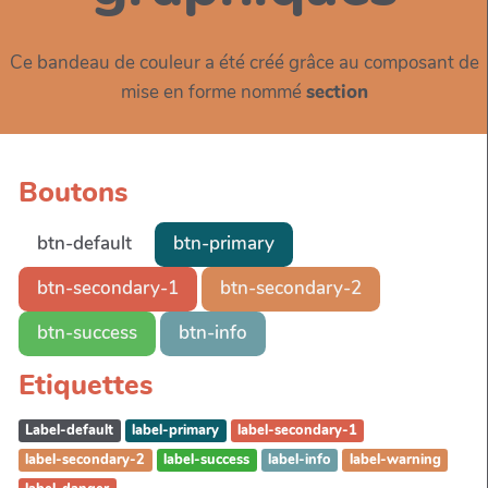
Ce bandeau de couleur a été créé grâce au composant de
mise en forme nommé
section
Boutons
btn-default
btn-primary
btn-secondary-1
btn-secondary-2
btn-success
btn-info
Etiquettes
Label-default
label-primary
label-secondary-1
label-secondary-2
label-success
label-info
label-warning