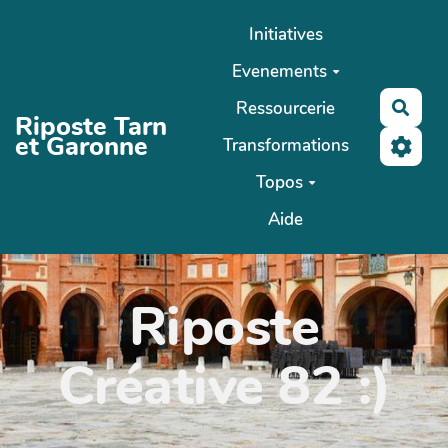
Aller au contenu principal
Initiatives
Evenements
Ressourcerie
Rech
Riposte Tarn
et Garonne
Transformations
Topos
Aide
Riposte
Créative 82 :)