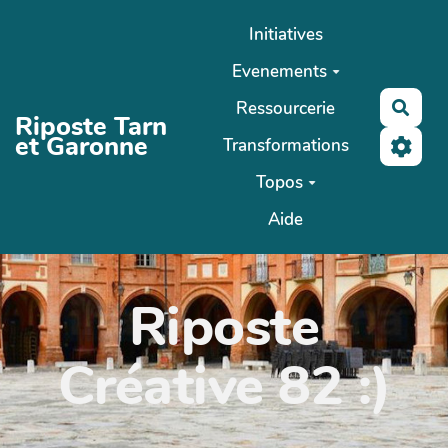
Aller au contenu principal
Initiatives
Evenements
Ressourcerie
Rech
Riposte Tarn
et Garonne
Transformations
Topos
Aide
Riposte
Créative 82 :)