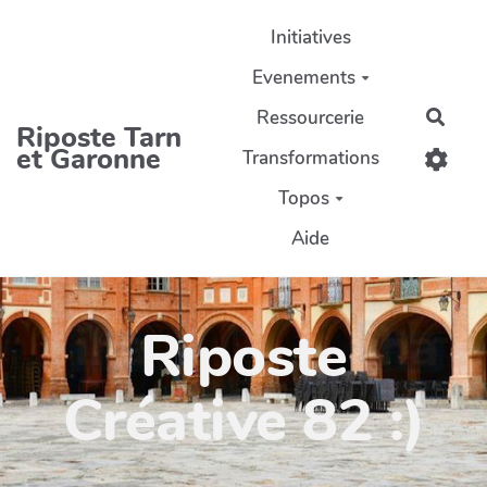
Aller au contenu principal
Initiatives
Evenements
Ressourcerie
Rech
Riposte Tarn
et Garonne
Transformations
Topos
Aide
Riposte
Créative 82 :)