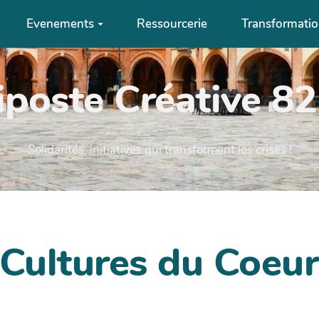
Evenements
Ressourcerie
Transformati
iposte Créative 82 
Solidarités, initiatives qui transforment les crises !
 Cultures du Coeu