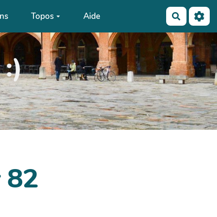
ons
Topos
Aide
Recherch
:)
r 82