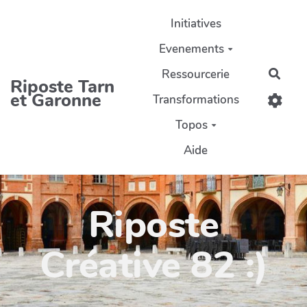
Aller au contenu principal
Initiatives
Evenements
Ressourcerie
Rech
Riposte Tarn
et Garonne
Transformations
Topos
Aide
Riposte
Créative 82 :)