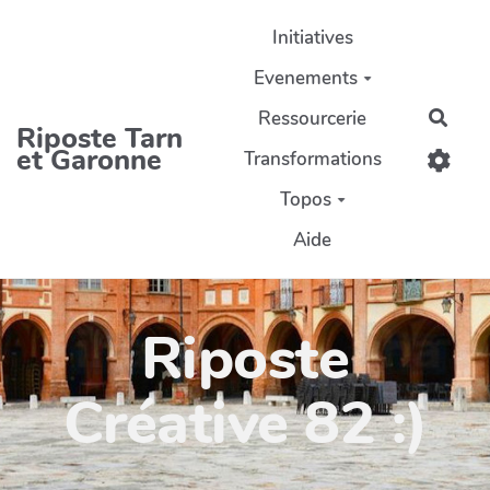
Aller au contenu principal
Initiatives
Evenements
Ressourcerie
Rech
Riposte Tarn
et Garonne
Transformations
Topos
Aide
Riposte
Créative 82 :)