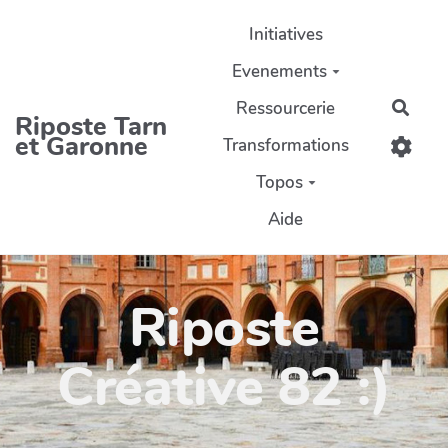
Aller au contenu principal
Initiatives
Evenements
Ressourcerie
Rech
Riposte Tarn
et Garonne
Transformations
Topos
Aide
Riposte
Créative 82 :)