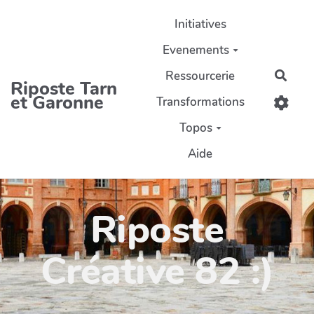
Aller au contenu principal
Initiatives
Evenements
Ressourcerie
Rech
Riposte Tarn
et Garonne
Transformations
Topos
Aide
Riposte
Créative 82 :)