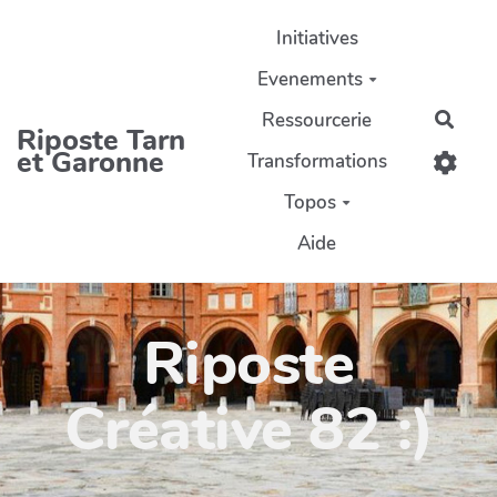
Aller au contenu principal
Initiatives
Evenements
Ressourcerie
Rech
Riposte Tarn
et Garonne
Transformations
Topos
Aide
Riposte
Créative 82 :)