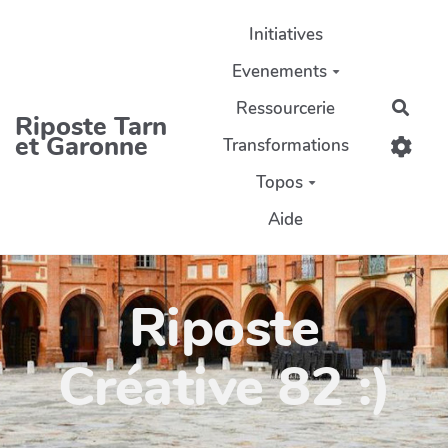
Aller au contenu principal
Initiatives
Evenements
Ressourcerie
Rech
Riposte Tarn
et Garonne
Transformations
Topos
Aide
Riposte
Créative 82 :)