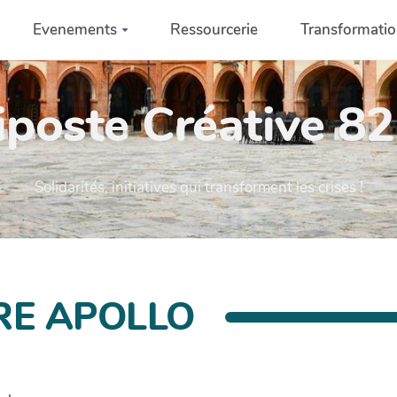
Evenements
Ressourcerie
Transformati
iposte Créative 82 
Solidarités, initiatives qui transforment les crises !
RE APOLLO