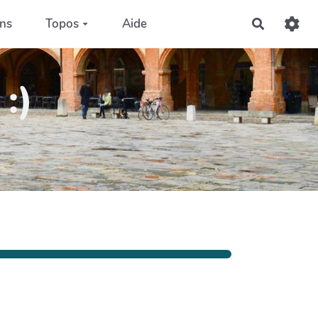
ons
Topos
Aide
Recherch
:)