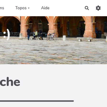
ons
Topos
Aide
Recherch
:)
iche