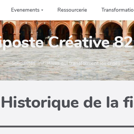
Evenements
Ressourcerie
Transformati
iposte Créative 82 
Solidarités, initiatives qui transforment les crises !
Historique de la f