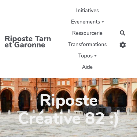
Aller au contenu principal
Initiatives
Evenements
Ressourcerie
Rech
Riposte Tarn
et Garonne
Transformations
Topos
Aide
Riposte
Créative 82 :)