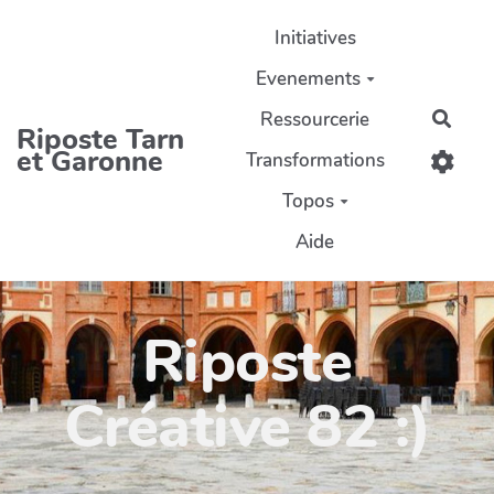
Aller au contenu principal
Initiatives
Evenements
Ressourcerie
Rech
Riposte Tarn
et Garonne
Transformations
Topos
Aide
Riposte
Créative 82 :)