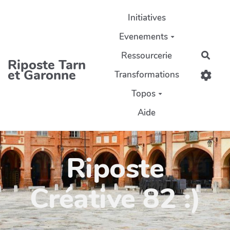
Aller au contenu principal
Initiatives
Evenements
Ressourcerie
Rech
Riposte Tarn
et Garonne
Transformations
Topos
Aide
Riposte
Créative 82 :)