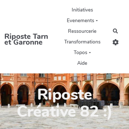
Aller au contenu principal
Initiatives
Evenements
Ressourcerie
Rech
Riposte Tarn
et Garonne
Transformations
Topos
Aide
Riposte
Créative 82 :)