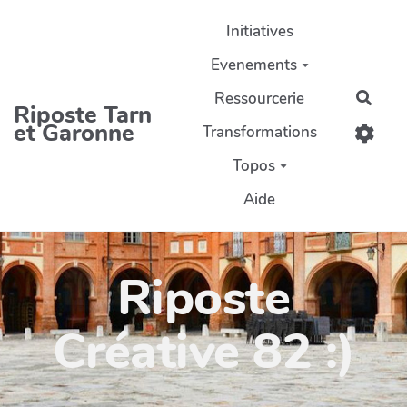
Aller au contenu principal
Initiatives
Evenements
Ressourcerie
Rech
Riposte Tarn
et Garonne
Transformations
Topos
Aide
Riposte
Créative 82 :)