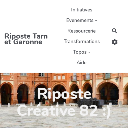
Aller au contenu principal
Initiatives
Evenements
Ressourcerie
Rech
Riposte Tarn
et Garonne
Transformations
Topos
Aide
Riposte
Créative 82 :)