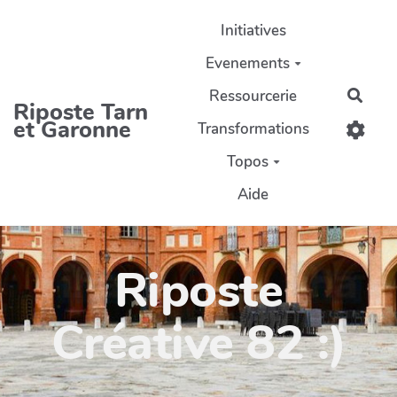
Aller au contenu principal
Initiatives
Evenements
Ressourcerie
Rech
Riposte Tarn
et Garonne
Transformations
Topos
Aide
Riposte
Créative 82 :)