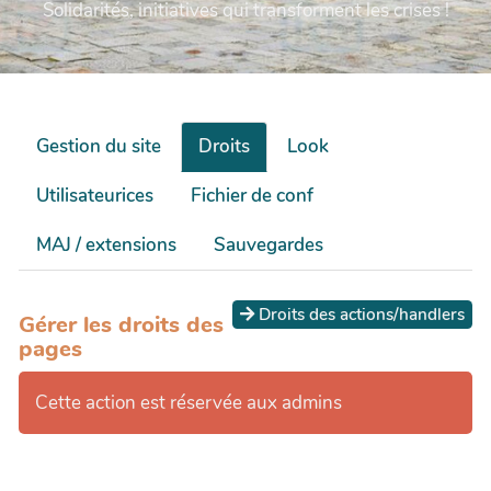
Solidarités, initiatives qui transforment les crises !
Gestion du site
Droits
Look
Utilisateurices
Fichier de conf
MAJ / extensions
Sauvegardes
Droits des actions/handlers
Gérer les droits des
pages
Cette action est réservée aux admins