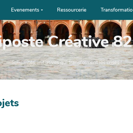
Evenements
Ressourcerie
Transformati
iposte Créative 82 
Solidarités, initiatives qui transforment les crises !
jets