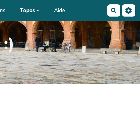
ons
Topos
Aide
Recherch
:)