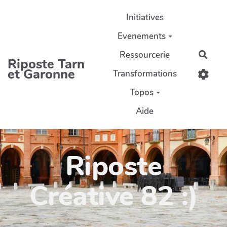
Aller au contenu principal
Initiatives
Evenements
Ressourcerie
Rech
Riposte Tarn
et Garonne
Transformations
Topos
Aide
Riposte
Créative 82 :)