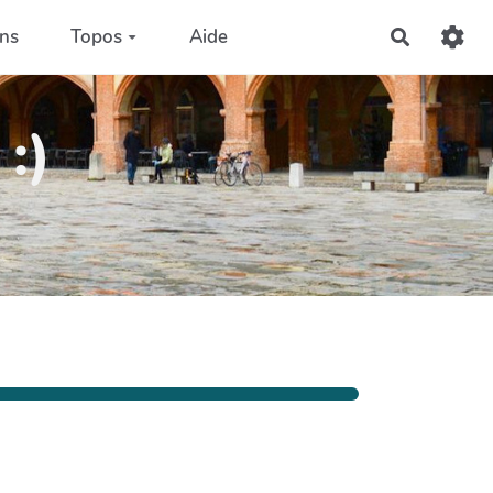
ons
Topos
Aide
Recherch
:)