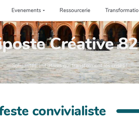
Evenements
Ressourcerie
Transformati
iposte Créative 82 
Solidarités, initiatives qui transforment les crises !
este convivialiste