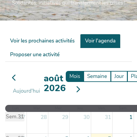
Solidarités, initiatives qui transforment les crises !
Voir les prochaines activités
Voir l'agenda
Proposer une activité
août
Mois
Semaine
Jour
Pl
2026
Aujourd'hui
Lun.
Mar.
Mer.
Jeu.
Ven.
Sam.
Sem.31
27
28
29
30
31
1