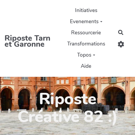
Aller au contenu principal
Initiatives
Evenements
Ressourcerie
Rech
Riposte Tarn
et Garonne
Transformations
Topos
Aide
Riposte
Créative 82 :)